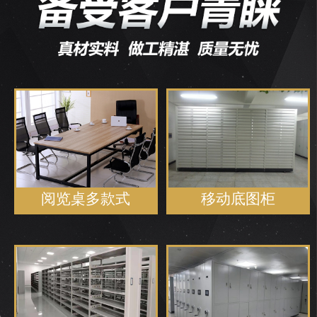
阅览桌多款式
移动底图柜