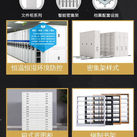
恒温恒湿环境防控
密集架样式
箱式底图柜
钢制书架