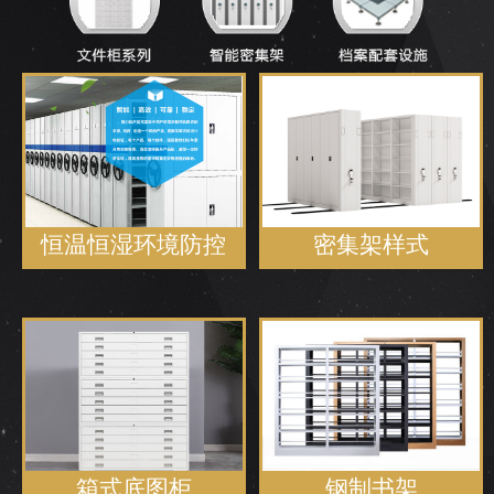
恒温恒湿环境防控
密集架样式
箱式底图柜
钢制书架