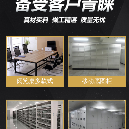
阅览桌多款式
移动底图柜